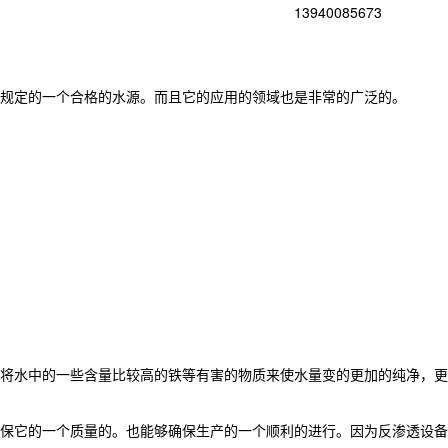
13940085673
规定的一个合格的水源。而且它的应用的领域也是非常的广泛的。
将水中的一些含量比较高的铁等有害的物质来使水量变的更加的纯净，更
保它的一个质量的。也能够确保生产的一个顺利的进行。因为反渗透设备