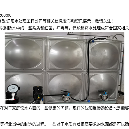
06:00
设备,辽阳水处理工程公司等相关信息发布和资讯展示，敬请关注！
以剔除水中的一些杂质和细菌，病毒等，还能够将水处理成符合国家相关
在对于家庭饮水方面的一些健康的问题。现在的沈阳反渗透设备也是能够
等行业当中的制造的过程。一些对于水质有着很高要求的水源都是可以确