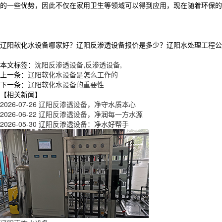
的一些优势，因此不仅在家用卫生等领域可以得到应用，现在随着环保的
辽阳软化水设备哪家好？辽阳反渗透设备报价是多少？辽阳水处理工程公司质量
本文标签：
沈阳反渗透设备
,
反渗透设备
,
上一条：
辽阳软化水设备是怎么工作的
下一条：
辽阳软化水设备的重要性
【相关新闻】
2026-07-26
辽阳反渗透设备，净守水质本心
2026-06-22
辽阳反渗透设备，净润每一方水源
2026-05-30
辽阳反渗透设备：净水好帮手