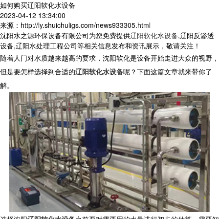
如何购买辽阳软化水设备
2023-04-12 13:34:00
来源：http://ly.shuichuligs.com/news933305.html
沈阳水之源环保设备有限公司为您免费提供
辽阳软化水设备
,辽阳反渗透
设备,辽阳水处理工程公司等相关信息发布和资讯展示，敬请关注！
随着人门对水质越来越高的要求，沈阳软化是设备开始走进大众的视野，
但是要怎样选择到合适的
辽阳软化水设备
呢？下面这篇文章就来带你了
解。
选择沈阳
辽阳软化水设备
之前要对需要用的水量进行初步的估算。需要知